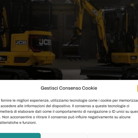
Gestisci Consenso Cookie
gi l’articolo: Il settore delle costruzioni e del movimento 
 di operare in spazi ristretti senza compromettere la produtti
 fornire le migliori esperienze, utilizziamo tecnologie come i cookie per memorizza
 accedere alle informazioni del dispositivo. Il consenso a queste tecnologie ci
rticolare i modelli 25Z-1 e 26C-I, rappresentano […]
metterà di elaborare dati come il comportamento di navigazione o ID unici su que
o. Non acconsentire o ritirare il consenso può influire negativamente su alcune
 a Noleggio: Potenza e Versat
atteristiche e funzioni.