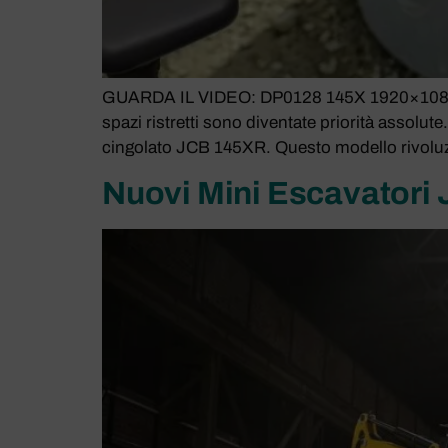
GUARDA IL VIDEO: DP0128 145X 1920×1080 FINAL
spazi ristretti sono diventate priorità assolu
cingolato JCB 145XR. Questo modello rivoluzi
Nuovi Mini Escavatori J