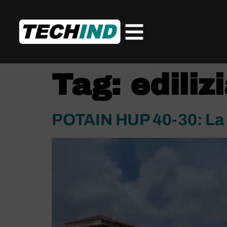
Tag:
ediliz
POTAIN HUP 40-30: La 