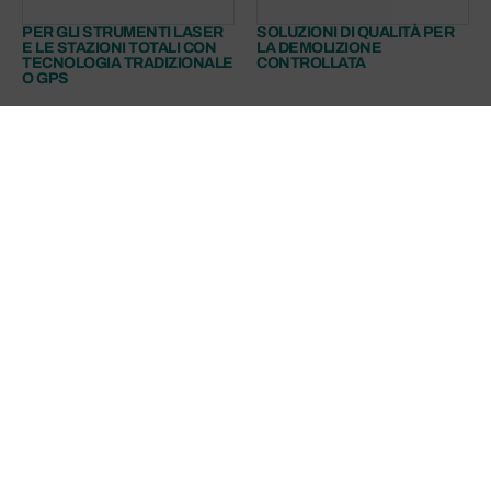
PER GLI STRUMENTI LASER
SOLUZIONI DI QUALITÀ PER
E LE STAZIONI TOTALI CON
LA DEMOLIZIONE
TECNOLOGIA TRADIZIONALE
CONTROLLATA
O GPS
LA PASSIONE PER LA
MACCHINE E SERVIZI
MOVIMENTAZIONE OLTRE
LOGISTICI PER L’INDUSTRIA
OGNI SCHEMA