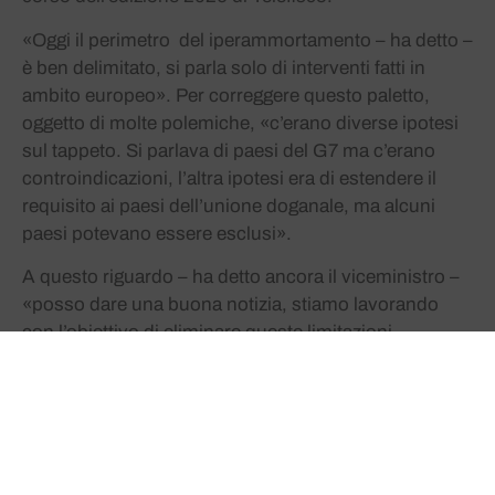
«Oggi il perimetro del iperammortamento – ha detto –
è ben delimitato, si parla solo di interventi fatti in
ambito europeo». Per correggere questo paletto,
oggetto di molte polemiche, «c’erano diverse ipotesi
sul tappeto. Si parlava di paesi del G7 ma c’erano
controindicazioni, l’altra ipotesi era di estendere il
requisito ai paesi dell’unione doganale, ma alcuni
paesi potevano essere esclusi».
A questo riguardo – ha detto ancora il viceministro –
«posso dare una buona notizia, stiamo lavorando
con l’obiettivo di eliminare queste limitazioni
territoriali. Quindi, indipendentemente da dove viene
effettuato l’investimento, quell’investimento è
premiato e può fruire dell’iperammortamento».
Questa novità sarà inserita «nel prossimo
provvedimento legislativo».