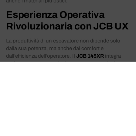
anche i materiali più ostici.
Esperienza Operativa
Rivoluzionaria con JCB UX
La produttività di un escavatore non dipende solo
dalla sua potenza, ma anche dal comfort e
dall’efficienza dell’operatore. Il
JCB 145XR
integra
perfettamente la tecnologia
JCB UX
, una soluzione
innovativa pensata per elevare l’esperienza di lavoro
a un nuovo livello. JCB UX è un sistema intuitivo e
personalizzabile, progettato per migliorare la praticità,
il comfort e il controllo completo della macchina.
Profili Personalizzati:
Con molteplici profili
operativi facilmente modificabili, ogni operatore
può configurare la macchina in base alle proprie
preferenze e al tipo di lavoro da svolgere.