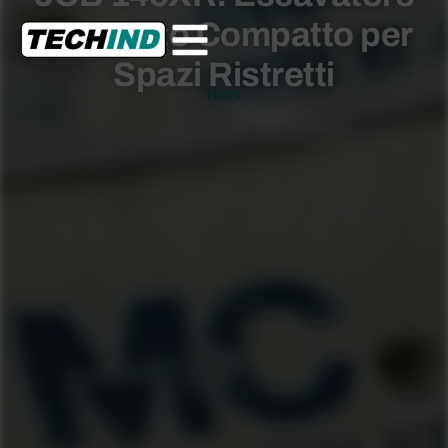
Cingolato Compatto per
Spazi Ristretti
News