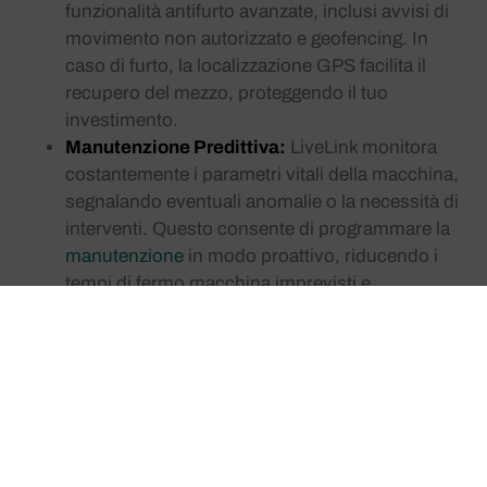
funzionalità antifurto avanzate, inclusi avvisi di
movimento non autorizzato e geofencing. In
caso di furto, la localizzazione GPS facilita il
recupero del mezzo, proteggendo il tuo
investimento.
Manutenzione Predittiva:
LiveLink monitora
costantemente i parametri vitali della macchina,
segnalando eventuali anomalie o la necessità di
interventi. Questo consente di programmare la
manutenzione
in modo proattivo, riducendo i
tempi di fermo macchina imprevisti e
prolungando la vita utile dei componenti. Per un
servizio completo, scopri la nostra
assistenza e
certificazioni
.
Ottimizzazione dei Consumi:
Analizzando i dati
sull’utilizzo e sui consumi di carburante,
LiveLink aiuta a identificare inefficienze e a
implementare strategie per ridurre i costi