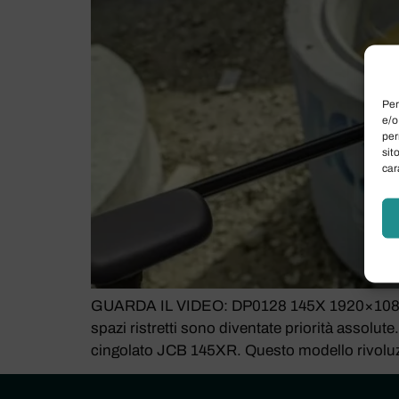
Per
e/o
per
sit
car
GUARDA IL VIDEO: DP0128 145X 1920×1080 FINAL
spazi ristretti sono diventate priorità assolu
cingolato JCB 145XR. Questo modello rivoluzi