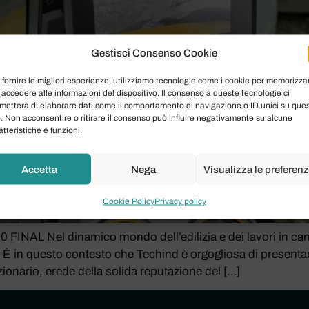
Gestisci Consenso Cookie
 fornire le migliori esperienze, utilizziamo tecnologie come i cookie per memorizza
 accedere alle informazioni del dispositivo. Il consenso a queste tecnologie ci
metterà di elaborare dati come il comportamento di navigazione o ID unici su que
o. Non acconsentire o ritirare il consenso può influire negativamente su alcune
atteristiche e funzioni.
Accetta
Nega
Visualizza le preferen
Cookie Policy
Privacy policy
 Nel dinamico mondo dell’edilizia e dei lavori in cantiere
te. È in questo contesto che Techind è orgogliosa di presenta
onario, erede della solida reputazione del […]