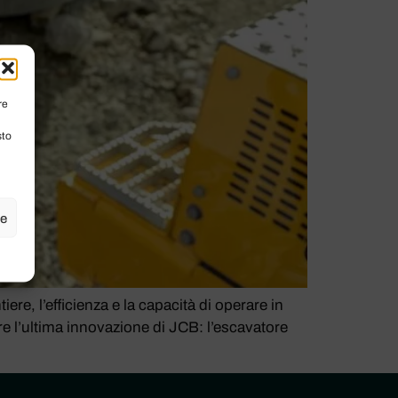
re
sto
ze
, l’efficienza e la capacità di operare in
re l’ultima innovazione di JCB: l’escavatore