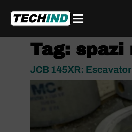
Tag:
spazi 
JCB 145XR: Escavatore