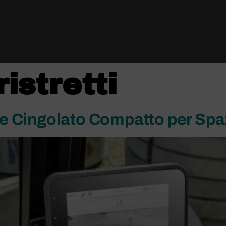
ristretti
 Cingolato Compatto per Spazi