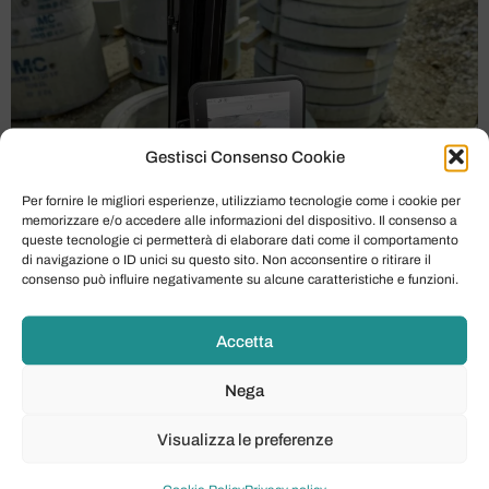
Gestisci Consenso Cookie
Per fornire le migliori esperienze, utilizziamo tecnologie come i cookie per
memorizzare e/o accedere alle informazioni del dispositivo. Il consenso a
queste tecnologie ci permetterà di elaborare dati come il comportamento
di navigazione o ID unici su questo sito. Non acconsentire o ritirare il
consenso può influire negativamente su alcune caratteristiche e funzioni.
GUARDA IL VIDEO: DP0128 145X 1920×1080 FINAL
Accetta
Nel dinamico mondo dell’edilizia e dei lavori in cantiere,
Nega
l’efficienza e la capacità di operare in spazi ristretti sono
diventate priorità assolute. È in questo contesto che
Visualizza le preferenze
Techind è orgogliosa di presentare l’ultima innovazione
di JCB: l’escavatore cingolato JCB 145XR. Questo