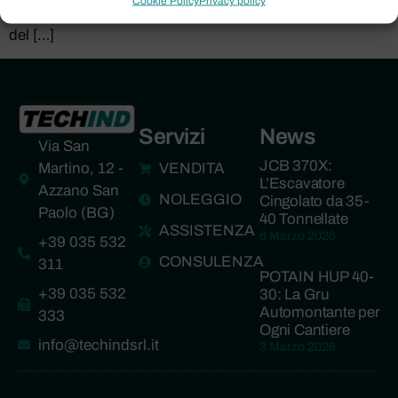
Cookie Policy
Privacy policy
modello rivoluzionario, erede della solida reputazione
del […]
Servizi
News
Via San
JCB 370X:
Martino, 12 -
VENDITA
L’Escavatore
Azzano San
NOLEGGIO
Cingolato da 35-
Paolo (BG)
40 Tonnellate
ASSISTENZA
6 Marzo 2026
+39 035 532
CONSULENZA
311
POTAIN HUP 40-
+39 035 532
30: La Gru
Automontante per
333
Ogni Cantiere
info@techindsrl.it
3 Marzo 2026