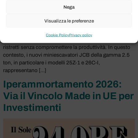
Nega
Guarda il video: it-IT 2.5T Walkaround 480 Leggi
Visualizza le preferenze
l’articolo: Il settore delle costruzioni e del movimento
terra richiede macchinari sempre più performanti,
Cookie Policy
Privacy policy
affidabili e, soprattutto, in grado di operare in spazi
ristretti senza compromettere la produttività. In questo
contesto, i nuovi miniescavatori JCB della gamma 2.5
ton, in particolare i modelli 25Z-1 e 26C-I,
rappresentano […]
Iperammortamento 2026:
Via il Vincolo Made in UE per
Investimenti