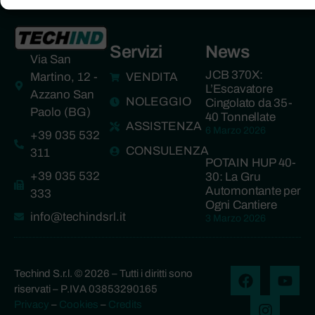
Servizi
News
Via San
JCB 370X:
Martino, 12 -
VENDITA
L’Escavatore
Azzano San
NOLEGGIO
Cingolato da 35-
Paolo (BG)
40 Tonnellate
ASSISTENZA
6 Marzo 2026
+39 035 532
CONSULENZA
311
POTAIN HUP 40-
+39 035 532
30: La Gru
Automontante per
333
Ogni Cantiere
info@techindsrl.it
3 Marzo 2026
Techind S.r.l. © 2026 – Tutti i diritti sono
riservati – P.IVA 03853290165
Privacy
–
Cookies
–
Credits