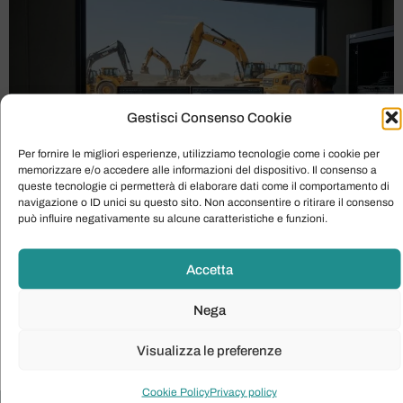
Gestisci Consenso Cookie
Per fornire le migliori esperienze, utilizziamo tecnologie come i cookie per
memorizzare e/o accedere alle informazioni del dispositivo. Il consenso a
queste tecnologie ci permetterà di elaborare dati come il comportamento di
navigazione o ID unici su questo sito. Non acconsentire o ritirare il consenso
può influire negativamente su alcune caratteristiche e funzioni.
Guarda il video: LIVELINK lr.mp4 Nel dinamico settore
delle costruzioni e del movimento terra, la gestione
Accetta
efficiente della flotta di macchinari è fondamentale per il
successo operativo e la redditività. Ogni giorno, le
Nega
aziende si confrontano con la sfida di monitorare
l’ubicazione, l’utilizzo e lo stato di salute di ogni singola
Visualizza le preferenze
macchina, spesso dislocata su […]
Cookie Policy
Privacy policy