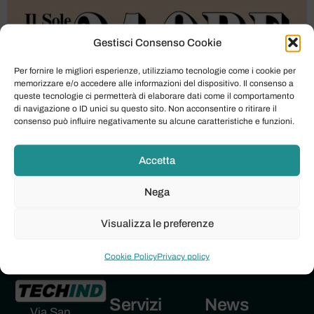
Gestisci Consenso Cookie
Per fornire le migliori esperienze, utilizziamo tecnologie come i cookie per
memorizzare e/o accedere alle informazioni del dispositivo. Il consenso a
queste tecnologie ci permetterà di elaborare dati come il comportamento
Iperammortamento 2026: Una Svolta per gli
di navigazione o ID unici su questo sito. Non acconsentire o ritirare il
Investimenti Aziendali Correzioni in arrivo
consenso può influire negativamente su alcune caratteristiche e funzioni.
sull’iperammortamento. Salta la clausola “made in Ue”
per gli investimenti; non ci saranno più limitazioni
Accetta
territoriali. Ad annunciarlo è stato il viceministro
dell’Economia, Maurizio Leo nel corso dell’edizione
Nega
2026 di Telefisco. «Oggi il perimetro del
Visualizza le preferenze
iperammortamento – ha detto – è ben delimitato, si […]
Cookie Policy
Privacy policy
Servizi
News
Via San