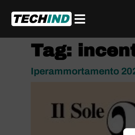
Tag:
incent
Iperammortamento 2026: