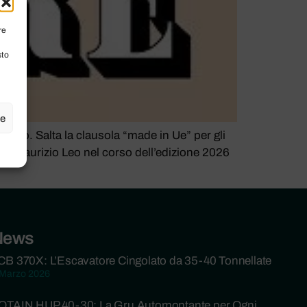
re
sto
ze
ento. Salta la clausola “made in Ue” per gli
mia, Maurizio Leo nel corso dell’edizione 2026
News
CB 370X: L’Escavatore Cingolato da 35-40 Tonnellate
 Marzo 2026
OTAIN HUP 40-30: La Gru Automontante per Ogni