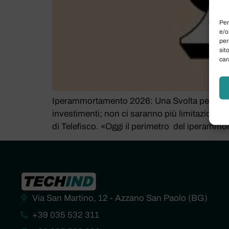
Per
e/o
per
sit
car
Iperammortamento 2026: Una Svolta per gli Inv
investimenti; non ci saranno più limitazioni te
di Telefisco. «Oggi il perimetro del iperammor
Via San Martino, 12 - Azzano San Paolo (BG)
+39 035 532 311