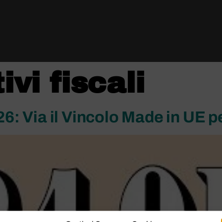
ivi fiscali
 Via il Vincolo Made in UE pe