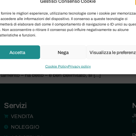
Gestisci Consenso Cookie
 fornire le migliori esperienze, utilizziamo tecnologie come i cookie per memorizza
 accedere alle informazioni del dispositivo. Il consenso a queste tecnologie ci
metterà di elaborare dati come il comportamento di navigazione o ID unici su que
o. Non acconsentire o ritirare il consenso può influire negativamente su alcune
atteristiche e funzioni.
Accetta
Nega
Visualizza le preferen
estimenti Aziendali Correzioni in arrivo sull’iperammortam
Cookie Policy
Privacy policy
rritoriali. Ad annunciarlo è stato il viceministro dell’Econo
tamento – ha detto – è ben delimitato, si […]
Servizi
J
VENDITA
6
NOLEGGIO
P