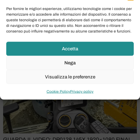
JCB 145XR: Escavatore
Per fornire le migliori esperienze, utilizziamo tecnologie come i cookie per
Cingolato Compatto per
memorizzare e/o accedere alle informazioni del dispositivo. Il consenso a
queste tecnologie ci permetterà di elaborare dati come il comportamento
di navigazione o ID unici su questo sito. Non acconsentire o ritirare il
Spazi Ristretti
consenso può influire negativamente su alcune caratteristiche e funzioni.
Accetta
Nega
Visualizza le preferenze
Cookie Policy
Privacy policy
GUARDA IL VIDEO: DP0128 145X 1920×1080 FINAL