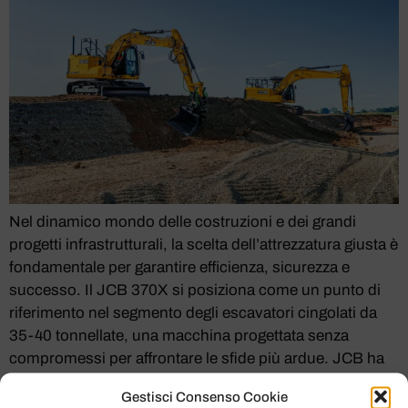
Nel dinamico mondo delle costruzioni e dei grandi
progetti infrastrutturali, la scelta dell’attrezzatura giusta è
fondamentale per garantire efficienza, sicurezza e
successo. Il JCB 370X si posiziona come un punto di
riferimento nel segmento degli escavatori cingolati da
35-40 tonnellate, una macchina progettata senza
compromessi per affrontare le sfide più ardue. JCB ha
riversato in […]
Gestisci Consenso Cookie