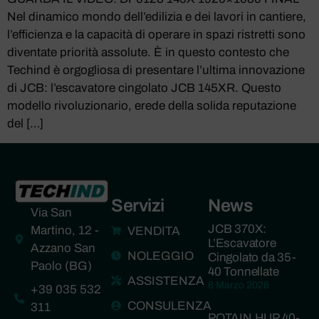
Nel dinamico mondo dell’edilizia e dei lavori in cantiere,
l’efficienza e la capacità di operare in spazi ristretti sono
diventate priorità assolute. È in questo contesto che
Techind è orgogliosa di presentare l’ultima innovazione
di JCB: l’escavatore cingolato JCB 145XR. Questo
modello rivoluzionario, erede della solida reputazione
del […]
Servizi
News
Via San
JCB 370X:
Martino, 12 -
VENDITA
L’Escavatore
Azzano San
NOLEGGIO
Cingolato da 35-
Paolo (BG)
40 Tonnellate
ASSISTENZA
6 Marzo 2026
+39 035 532
CONSULENZA
311
POTAIN HUP 40-