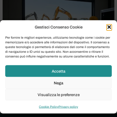
Gestisci Consenso Cookie
Per fornire le migliori esperienze, utilizziamo tecnologie come i cookie per
memorizzare e/o accedere alle informazioni del dispositivo. Il consenso a
queste tecnologie ci permetterà di elaborare dati come il comportamento
di navigazione o ID unici su questo sito. Non acconsentire o ritirare il
consenso può influire negativamente su alcune caratteristiche e funzioni.
Guarda il video: LIVELINK lr.mp4 Nel dinamico settore
Accetta
delle costruzioni e del movimento terra, la gestione
efficiente della flotta di macchinari è fondamentale per il
Nega
successo operativo e la redditività. Ogni giorno, le
aziende si confrontano con la sfida di monitorare
Visualizza le preferenze
l’ubicazione, l’utilizzo e lo stato di salute di ogni singola
macchina, spesso dislocata su […]
Cookie Policy
Privacy policy