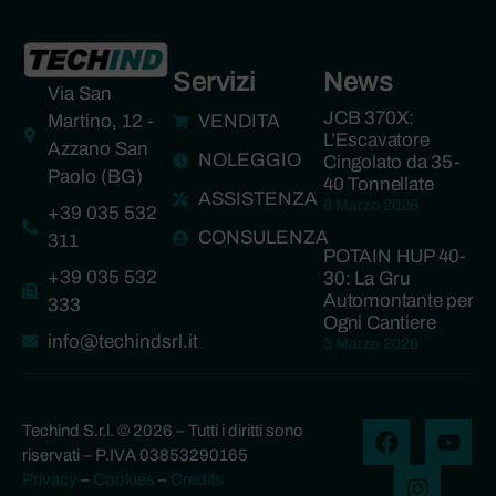
Servizi
News
Via San
JCB 370X:
Martino, 12 -
VENDITA
L’Escavatore
Azzano San
NOLEGGIO
Cingolato da 35-
Paolo (BG)
40 Tonnellate
ASSISTENZA
6 Marzo 2026
+39 035 532
CONSULENZA
311
POTAIN HUP 40-
+39 035 532
30: La Gru
Automontante per
333
Ogni Cantiere
info@techindsrl.it
3 Marzo 2026
Techind S.r.l. © 2026 – Tutti i diritti sono
riservati – P.IVA 03853290165
Privacy
–
Cookies
–
Credits