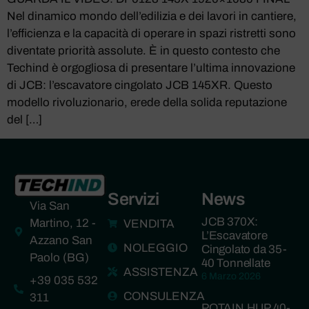
Nel dinamico mondo dell’edilizia e dei lavori in cantiere,
l’efficienza e la capacità di operare in spazi ristretti sono
diventate priorità assolute. È in questo contesto che
Techind è orgogliosa di presentare l’ultima innovazione
di JCB: l’escavatore cingolato JCB 145XR. Questo
modello rivoluzionario, erede della solida reputazione
del […]
Servizi
News
Via San
JCB 370X:
Martino, 12 -
VENDITA
L’Escavatore
Azzano San
NOLEGGIO
Cingolato da 35-
Paolo (BG)
40 Tonnellate
ASSISTENZA
6 Marzo 2026
+39 035 532
CONSULENZA
311
POTAIN HUP 40-