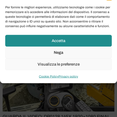
JCB 145XR: Escavatore
Per fornire le migliori esperienze, utilizziamo tecnologie come i cookie per
Cingolato Compatto per
memorizzare e/o accedere alle informazioni del dispositivo. Il consenso a
queste tecnologie ci permetterà di elaborare dati come il comportamento
di navigazione o ID unici su questo sito. Non acconsentire o ritirare il
Spazi Ristretti
consenso può influire negativamente su alcune caratteristiche e funzioni.
Accetta
Nega
Visualizza le preferenze
Cookie Policy
Privacy policy
GUARDA IL VIDEO: DP0128 145X 1920×1080 FINAL