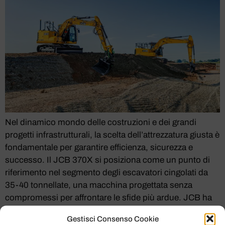
Nel dinamico mondo delle costruzioni e dei grandi
progetti infrastrutturali, la scelta dell’attrezzatura giusta è
fondamentale per garantire efficienza, sicurezza e
successo. Il JCB 370X si posiziona come un punto di
riferimento nel segmento degli escavatori cingolati da
35-40 tonnellate, una macchina progettata senza
compromessi per affrontare le sfide più ardue. JCB ha
riversato in […]
Gestisci Consenso Cookie