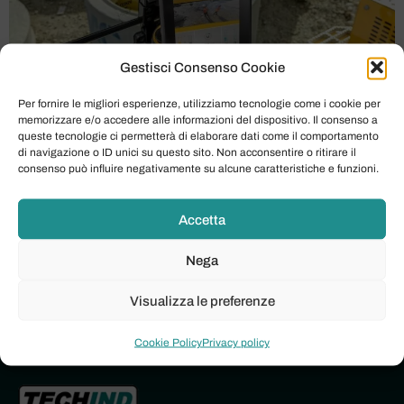
Gestisci Consenso Cookie
Per fornire le migliori esperienze, utilizziamo tecnologie come i cookie per
memorizzare e/o accedere alle informazioni del dispositivo. Il consenso a
queste tecnologie ci permetterà di elaborare dati come il comportamento
di navigazione o ID unici su questo sito. Non acconsentire o ritirare il
GUARDA IL VIDEO: DP0128 145X 1920×1080 FINAL
consenso può influire negativamente su alcune caratteristiche e funzioni.
Nel dinamico mondo dell’edilizia e dei lavori in cantiere,
l’efficienza e la capacità di operare in spazi ristretti sono
Accetta
diventate priorità assolute. È in questo contesto che
Techind è orgogliosa di presentare l’ultima innovazione
Nega
di JCB: l’escavatore cingolato JCB 145XR. Questo
modello rivoluzionario, erede della solida reputazione
Visualizza le preferenze
del […]
Cookie Policy
Privacy policy