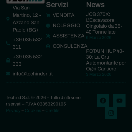
Servizi
News
Via San
JCB 370X:
Martino, 12 -
VENDITA
L’Escavatore
Azzano San
NOLEGGIO
Cingolato da 35-
Paolo (BG)
40 Tonnellate
ASSISTENZA
6 Marzo 2026
+39 035 532
CONSULENZA
311
POTAIN HUP 40-
+39 035 532
30: La Gru
Automontante per
333
Ogni Cantiere
info@techindsrl.it
3 Marzo 2026
Techind S.r.l. © 2026 – Tutti i diritti sono
riservati – P.IVA 03853290165
Privacy
–
Cookies
–
Credits