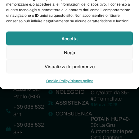
finanziarie attraverso l’accesso a finanziamenti agevolati
memorizzare e/o accedere alle informazioni del dispositivo. Il consenso a
queste tecnologie ci permetterà di elaborare dati come il comportamento
nelle loro varie forme: contributi pubblici a fondo
di navigazione o ID unici su questo sito. Non acconsentire o ritirare il
perduto o in conto interessi, finanziamenti a tasso
consenso può influire negativamente su alcune caratteristiche e funzioni.
agevolato, bonus fiscali. Unione Europea, Regioni,
Province e […]
Accetta
Nega
Visualizza le preferenze
Servizi
News
Via San
JCB 370X:
Martino, 12 -
VENDITA
Cookie Policy
Privacy policy
L’Escavatore
Azzano San
NOLEGGIO
Cingolato da 35-
Paolo (BG)
40 Tonnellate
ASSISTENZA
6 Marzo 2026
+39 035 532
CONSULENZA
311
POTAIN HUP 40-
+39 035 532
30: La Gru
Automontante per
333
Ogni Cantiere