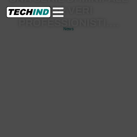
PER VERI
PROFESSIONISTI….
News