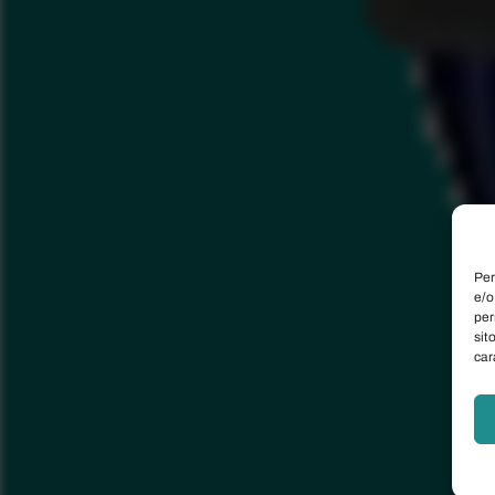
Per
e/o
per
sit
car