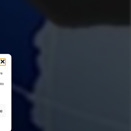
re
sto
ze