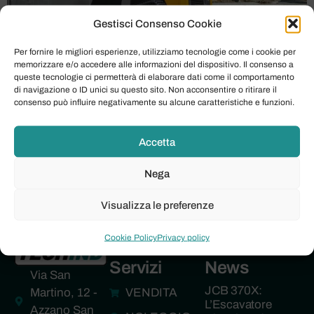
Gestisci Consenso Cookie
L’Iperammortamento 2026 si profila come un’occasione
Per fornire le migliori esperienze, utilizziamo tecnologie come i cookie per
irripetibile per le imprese che intendono modernizzare il
memorizzare e/o accedere alle informazioni del dispositivo. Il consenso a
queste tecnologie ci permetterà di elaborare dati come il comportamento
proprio parco macchine e attrezzature. Questa
di navigazione o ID unici su questo sito. Non acconsentire o ritirare il
agevolazione fiscale, messa a disposizione dal
consenso può influire negativamente su alcune caratteristiche e funzioni.
Governo, è specificamente pensata per sostenere gli
investimenti in beni strumentali nuovi e interconnessi
Accetta
4.0, offrendo un vantaggio competitivo significativo. In
un contesto economico in continua evoluzione,
Nega
l’opportunità di […]
Visualizza le preferenze
Cookie Policy
Privacy policy
Servizi
News
Via San
JCB 370X:
Martino, 12 -
VENDITA
L’Escavatore
Azzano San