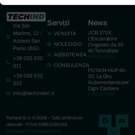
Servizi
News
Via San
JCB 370X:
Martino, 12 -
VENDITA
L’Escavatore
Azzano San
NOLEGGIO
Cingolato da 35-
Paolo (BG)
40 Tonnellate
ASSISTENZA
6 Marzo 2026
+39 035 532
CONSULENZA
311
POTAIN HUP 40-
+39 035 532
30: La Gru
Automontante per
333
Ogni Cantiere
info@techindsrl.it
3 Marzo 2026
Techind S.r.l. © 2026 – Tutti i diritti sono
riservati – P.IVA 03853290165
Privacy
–
Cookies
–
Credits