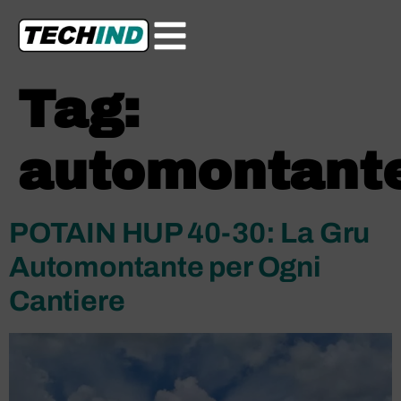
Tag:
automontant
POTAIN HUP 40-30: La Gru
Automontante per Ogni
Cantiere