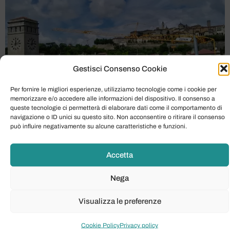
Gestisci Consenso Cookie
Per fornire le migliori esperienze, utilizziamo tecnologie come i cookie per
memorizzare e/o accedere alle informazioni del dispositivo. Il consenso a
queste tecnologie ci permetterà di elaborare dati come il comportamento di
navigazione o ID unici su questo sito. Non acconsentire o ritirare il consenso
Nel panorama delle macchine da cantiere, alcune
può influire negativamente su alcune caratteristiche e funzioni.
attrezzature si distinguono per la loro capacità di
ridefinire gli standard di efficienza e versatilità. Tra
Accetta
queste, la gru automontante POTAIN HUP 40-30 ha
rapidamente conquistato una posizione di leadership,
Nega
diventando in pochi anni un punto di riferimento
imprescindibile per professionisti del settore edile e
Visualizza le preferenze
industriale. La sua […]
Cookie Policy
Privacy policy