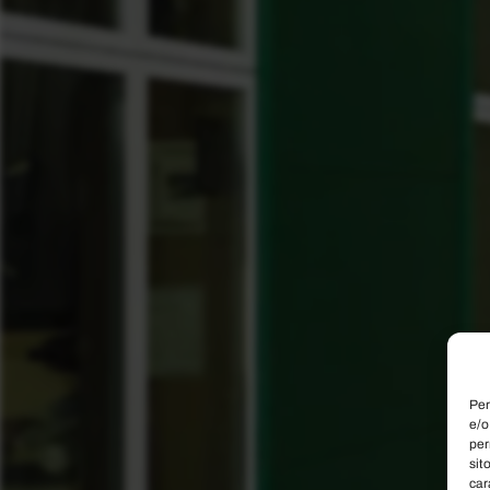
Per
e/o
per
sit
car