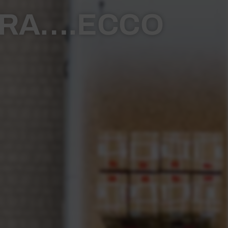
’ERA….ECCO