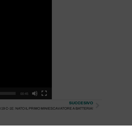
00:45
SUCCESIVO
 19 C-1E: NATO IL PRIMO MINIESCAVATORE A BATTERIA!