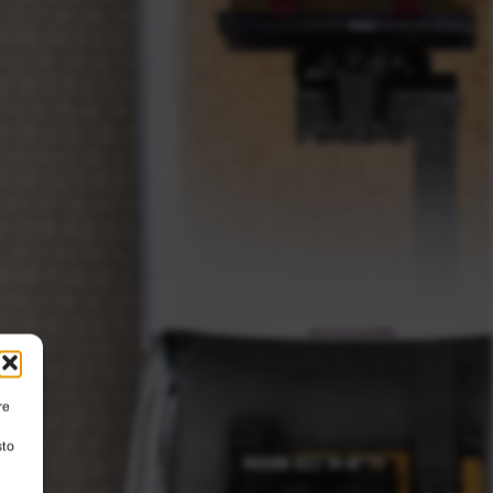
re
sto