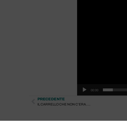
00:00
PRECEDENTE
IL CARRELLO CHE NON C’ERA…..