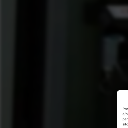
Per
e/o
per
sit