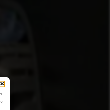
re
sto