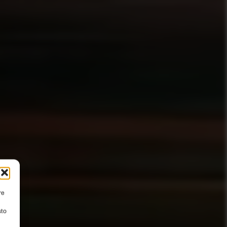
re
sto