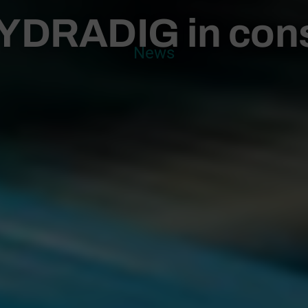
YDRADIG in con
News