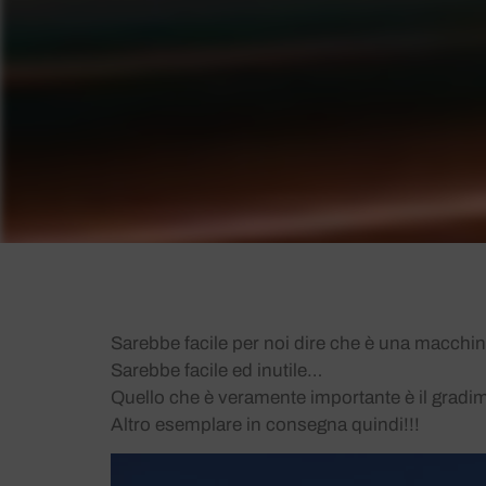
Sarebbe facile per noi dire che è una macchin
Sarebbe facile ed inutile…
Quello che è veramente importante è il gradi
Altro esemplare in consegna quindi!!!