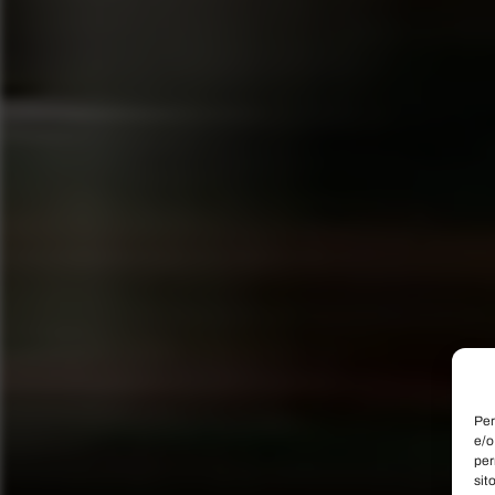
Per
e/o
per
sit