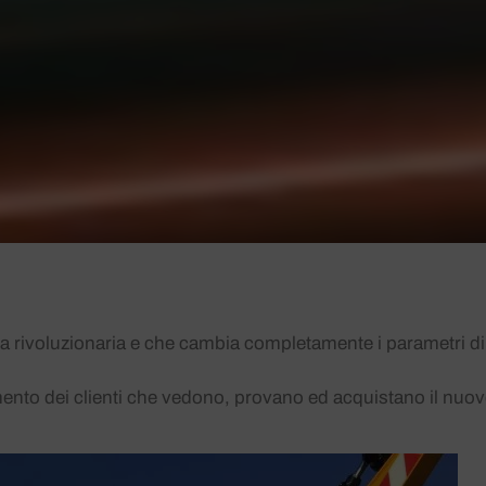
a rivoluzionaria e che cambia completamente i parametri di
mento dei clienti che vedono, provano ed acquistano il nu