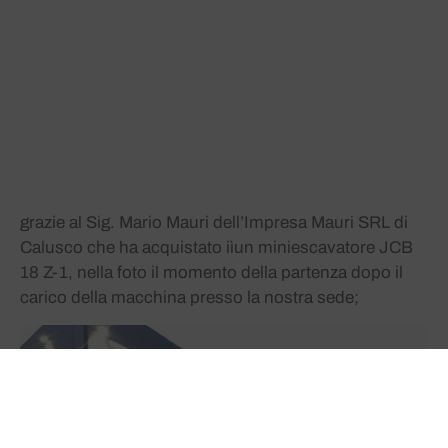
grazie al Sig. Mario Mauri dell’Impresa Mauri SRL di
Calusco che ha acquistato iìun miniescavatore JCB
18 Z-1, nella foto il momento della partenza dopo il
carico della macchina presso la nostra sede;