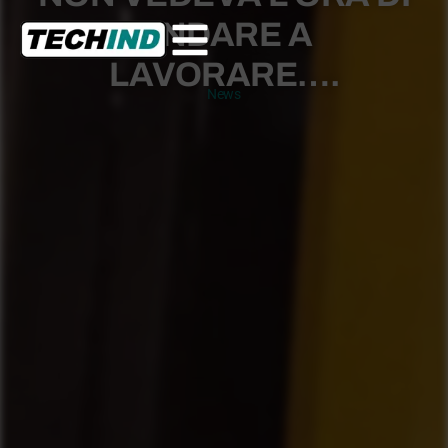
ANDARE A
LAVORARE….
News