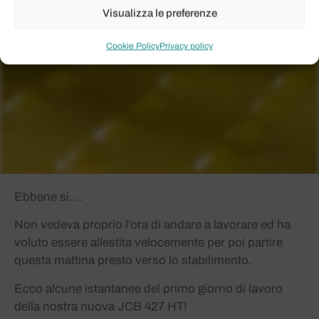
Visualizza le preferenze
Cookie Policy
Privacy policy
Ebbene si….
Non vedeva proprio l’ora di andare a lavorare ed ha
voluto essere allestita velocemente per poi partire
questa mattina presto verso lo stabilimento.
Ecco alcune istantanee del primo giorno di lavoro
della nostra nuova JCB 427 HT!