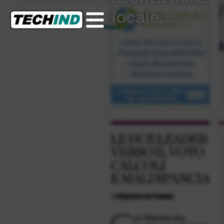
stampa locale…
News