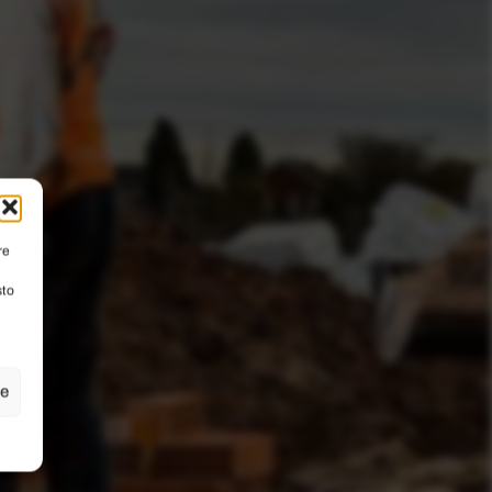
re
sto
ze