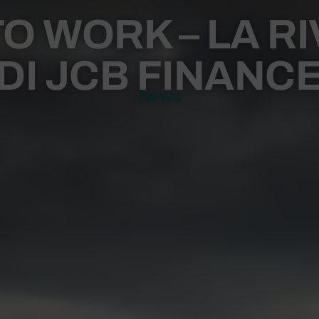
TO WORK – LA R
DI JCB FINANC
News