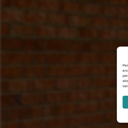
Per
e/o
per
sit
car