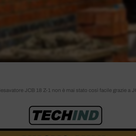
iesavatore JCB 18 Z-1 non è mai stato così facile grazie a