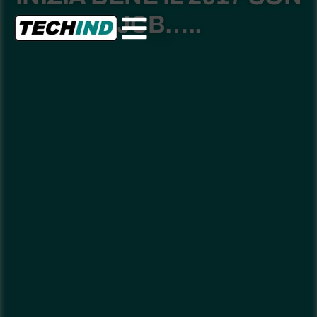
JCB…..
News