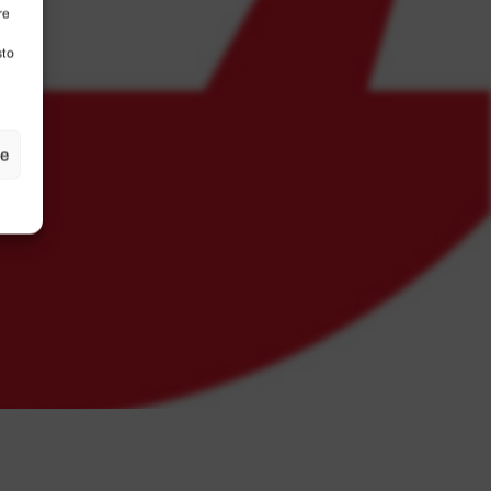
re
sto
ze