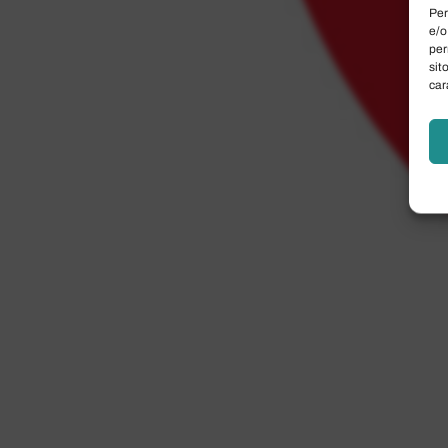
Per
e/o
per
sit
car