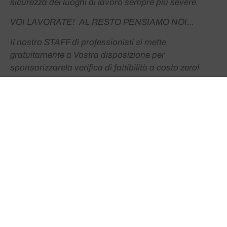
sicurezza dei luoghi di lavoro sempre più severe.
VOI LAVORATE! AL RESTO PENSIAMO NOI…
Il nostro STAFF di professionisti si mette
gratuitamente a Vostra disposizione per
sponsorizzarela verifica di fattibilità a costo zero!
TECHIND vuole essere il motore della Vostra
Impresa quando si parla di acquisti di macchinari ed
attrezzature. Siamo i migliori partner per sviluppare
progetti legati a questa opportunità da non perdere
per ripartire.
Attività finanziabili:
Macchinari
Impianti
Beni strumentali
Attrezzature ad uso produttivo
Investimenti Hardware