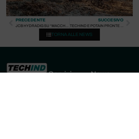
PRECEDENTE
SUCCESIVO
JCB HYDRADIG SU “MACCHINE EDILI” settembre 2017
TECHIND E POTAIN PRONTE PER IPER AMMORTAMENTO INDUSTRIA 4.0…
TORNA ALLE NEWS
Servizi
News
Via San
JCB 370X:
Martino, 12 -
VENDITA
L’Escavatore
Azzano San
NOLEGGIO
Cingolato da 35-
Paolo (BG)
40 Tonnellate
ASSISTENZA
6 Marzo 2026
+39 035 532
CONSULENZA
311
POTAIN HUP 40-
+39 035 532
30: La Gru
Automontante per
333