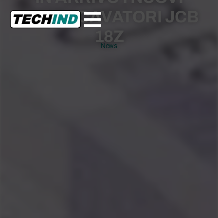
MINIESCAVATORI JCB
18Z
News