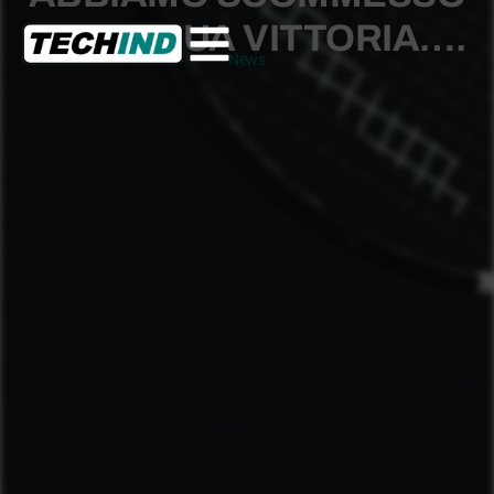
SULLA SUA VITTORIA….
News