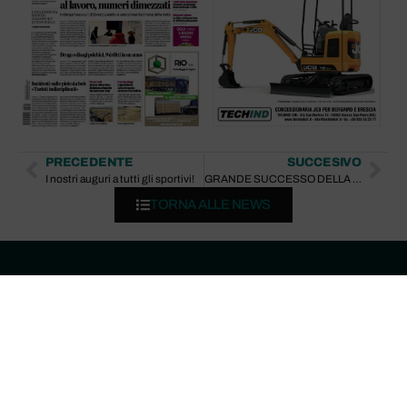
PRECEDENTE
SUCCESIVO
I nostri auguri a tutti gli sportivi!
GRANDE SUCCESSO DELLA PROMO JCB 18Z1
TORNA ALLE NEWS
Servizi
News
Via San
JCB 370X:
Martino, 12 -
VENDITA
L’Escavatore
Azzano San
NOLEGGIO
Cingolato da 35-
Paolo (BG)
40 Tonnellate